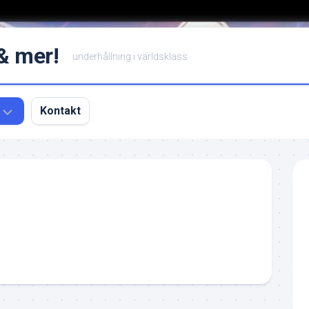
 & mer!
underhållning i världsklass
Kontakt
as
on
on
on