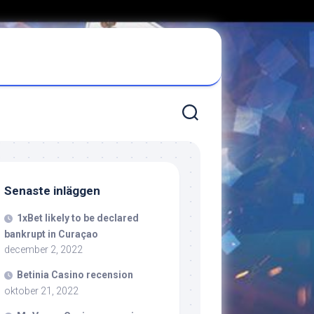
Senaste inläggen
1xBet likely to be declared
bankrupt in Curaçao
december 2, 2022
Betinia Casino recension
oktober 21, 2022